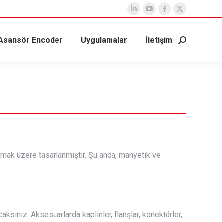
Linkedin
YouTube
Facebook
X
page
page
page
page
Asansör Encoder
Uygulamalar
İletişim
opens
opens
opens
opens
Search:
in
in
in
in
new
new
new
new
window
window
window
window
lamak üzere tasarlanmıştır. Şu anda, manyetik ve
ksınız. Aksesuarlarda kaplinler, flanşlar, konektörler,