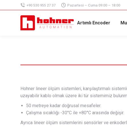
+90 530 955 27 37
Pazartesi – Cuma 09:00 – 18:00
Artımlı Encoder
Mu
Hohner lineer ölçüm sistemleri, karşılaştırmalı sisteml
uzayabilir kablo olmak üzere iki tür sistemimiz bulunm
50 metreye kadar doğrusal mesafeler.
Çalışma sıcaklığı -30°C ile +80°C arasında değişir.
Ayrıca lineer ölçüm sistemlerini sensörler ve enkoderle