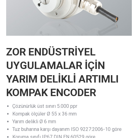
ZOR ENDÜSTRİYEL
UYGULAMALAR İÇİN
YARIM DELİKLİ ARTIMLI
KOMPAK ENCODER
Çözünürlük üst sınırı 5.000 ppr
Kompak ölçüler Ø 55 x 36 mm
Yarım delikli Ø 6 mm
Tuz buharına karşı dayanım ISO 9227:2006-10 göre
Koruma sınıfı IP67 DIN EN 60529 göre